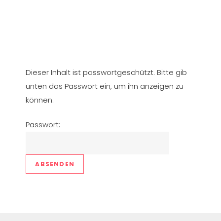
Skip
USB Jet Calculator
Finden Sie die passende Düse für Ihre
to
Anforderungen.
content
Dieser Inhalt ist passwortgeschützt. Bitte gib
unten das Passwort ein, um ihn anzeigen zu
können.
Passwort: